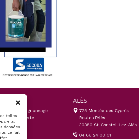
GNON
ALÈS
 av du Compagnonnage
725 Montée des Cyprès
ies telles
 de Fontcouverte
Route d’Alès
pareils.
000 Avignon
30380 St-Christol-Lez-Alès
des données
te. Le fait
 90 89 73 46
04 66 24 00 01
ffet