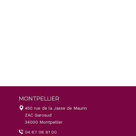
MONTPELLIER
450 rue de la Jasse de Maurin
ZAC Garosud
34000 Montpellier
04 67 06 81 00