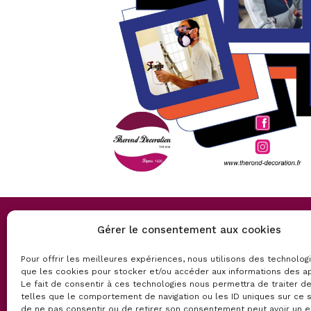
NÎMES
AVI
Gérer le consentement aux cookies
306 av Joliot Curie
17
Pour offrir les meilleures expériences, nous utilisons des technolog
ZI de Saint Césaire
ZI
que les cookies pour stocker et/ou accéder aux informations des ap
30900 Nîmes
84
Le fait de consentir à ces technologies nous permettra de traiter 
telles que le comportement de navigation ou les ID uniques sur ce si
04 66 62 76 00
04
de ne pas consentir ou de retirer son consentement peut avoir un e