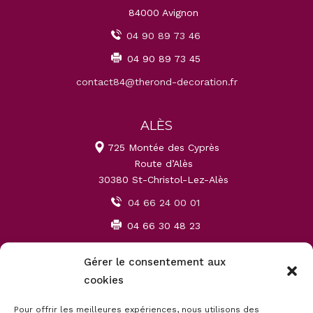
84000 Avignon
04 90 89 73 46
04 90 89 73 45
contact84@therond-decoration.fr
ALÈS
725 Montée des Cyprès
Route d’Alès
30380 St-Christol-Lez-Alès
04 66 24 00 01
04 66 30 48 23
contact30@therond-decoration.fr
Gérer le consentement aux
cookies
MONTPELLIER
Pour offrir les meilleures expériences, nous utilisons des