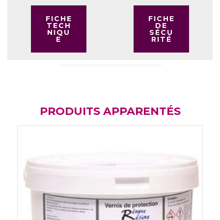
FICHE
FICHE
TECH
DE
NIQU
SÉCU
E
RITÉ
PRODUITS APPARENTÉS