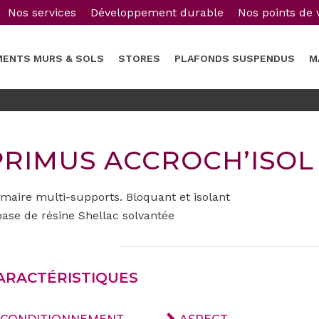
Nos services
Développement durable
Nos points de 
MENTS MURS & SOLS
STORES
PLAFONDS SUSPENDUS
M
PRIMUS ACCROCH’ISOL 
imaire multi-supports. Bloquant et isolant
base de résine Shellac solvantée
ARACTÉRISTIQUES