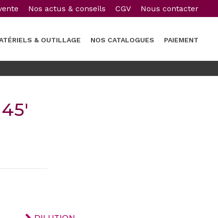
vente
Nos actus & conseils
CGV
Nous contacter
ATÉRIELS & OUTILLAGE
NOS CATALOGUES
PAIEMENT
45′