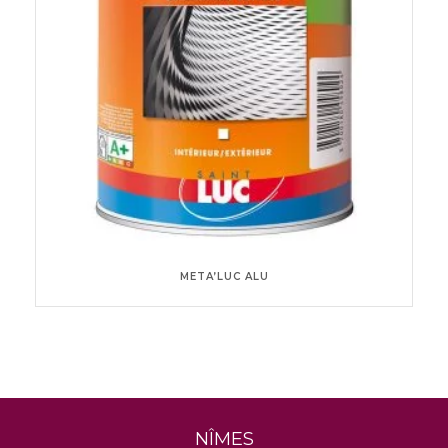
META’LUC ALU
NÎMES