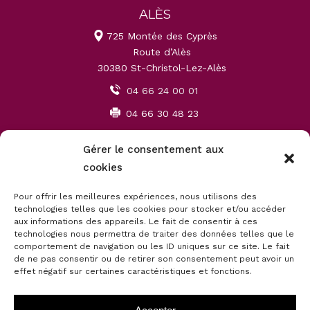
ALÈS
725 Montée des Cyprès
Route d’Alès
30380 St-Christol-Lez-Alès
04 66 24 00 01
04 66 30 48 23
contact30@therond-decoration.fr
Gérer le consentement aux
cookies
MONTPELLIER
Pour offrir les meilleures expériences, nous utilisons des
450 rue de la Jasse de Maurin
technologies telles que les cookies pour stocker et/ou accéder
ZAC Garosud
aux informations des appareils. Le fait de consentir à ces
34000 Montpellier
technologies nous permettra de traiter des données telles que le
comportement de navigation ou les ID uniques sur ce site. Le fait
04 67 06 81 00
de ne pas consentir ou de retirer son consentement peut avoir un
effet négatif sur certaines caractéristiques et fonctions.
04 67 06 81 09
contact34@therond-decoration.fr