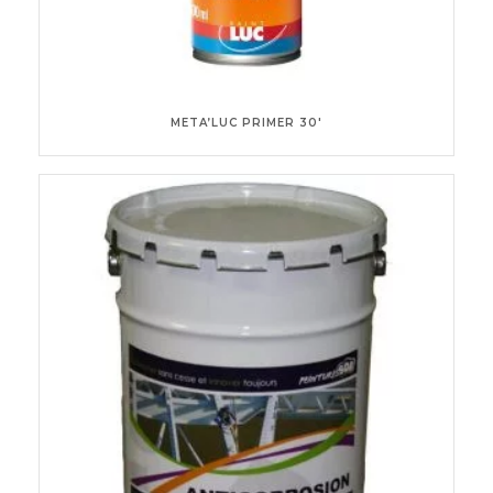
META’LUC PRIMER 30′