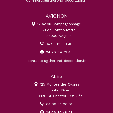
commercial@therond-decoration.fr
AVIGNON
17 av du Compagnonnage
ZI de Fontcouverte
84000 Avignon
04 90 89 73 46
04 90 89 73 45
contact84@therond-decoration.fr
ALÈS
725 Montée des Cyprès
Route d’Alès
30380 St-Christol-Lez-Alès
04 66 24 00 01
04 66 30 48 23